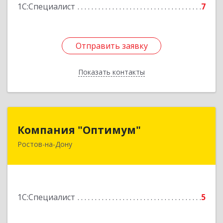
1С:Специалист
7
Отправить заявку
Отправить заявку
Показать контакты
Назад
Компания "Оптимум"
Компания "Оптимум"
Ростов-на-Дону
344000, Ростовская обл, Ростов-на-Дону г,
Крепостной пер, дом № 133, оф.44
Подробнее
1С:Специалист
5