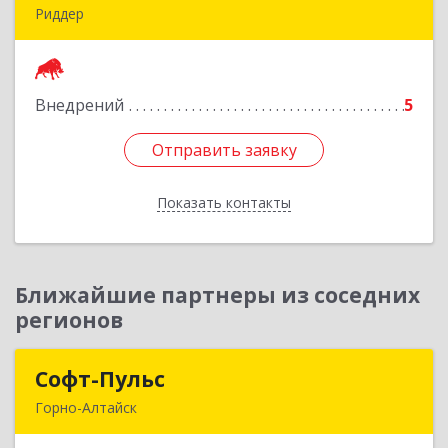
Риддер
Республика Казахстан, 071300, ВКО, г. Риддер, 4
мкрн, д.32, кв.23
Внедрений
5
Подробнее
Отправить заявку
Отправить заявку
Показать контакты
Назад
Ближайшие партнеры из соседних
регионов
Софт-Пульс
Софт-Пульс
Горно-Алтайск
649006, Алтай Респ, Горно-Алтайск г,