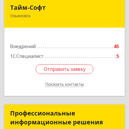
Тайм-Софт
Тайм-Софт
Ульяновск
432017, Ульяновская обл, Ульяновск г,
Радищева ул, дом № 30
Подробнее
Внедрений
45
1С:Специалист
5
Отправить заявку
Отправить заявку
Показать контакты
Назад
Профессиональные
Профессиональные
информационные решения
информационные решения