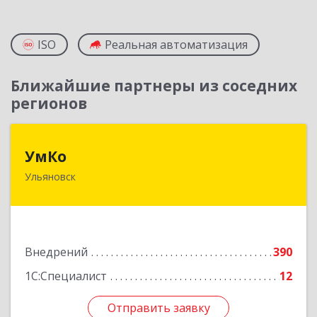
ISO
Реальная автоматизация
Ближайшие партнеры из соседних
регионов
УмКо
УмКо
Ульяновск
432027, Ульяновская обл, Ульяновск г,
Радищева ул, дом № 143, корпус 1
Подробнее
Внедрений
390
1С:Специалист
12
Отправить заявку
Отправить заявку