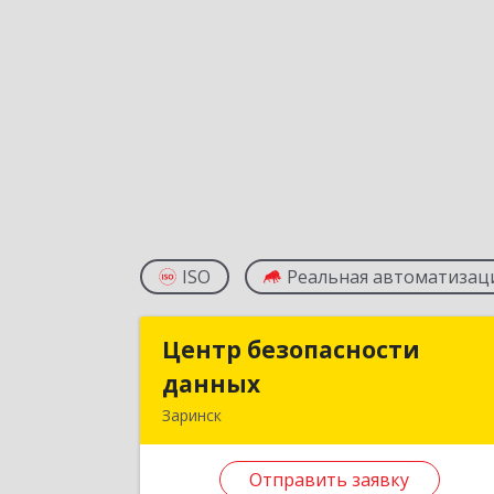
ISO
Реальная автоматизац
Центр безопасности
Центр безопасност
данных
данны
Заринск
659100, Алтайский край, Заринск г
Таратынова ул, дом № 11, кв.
Отправить заявку