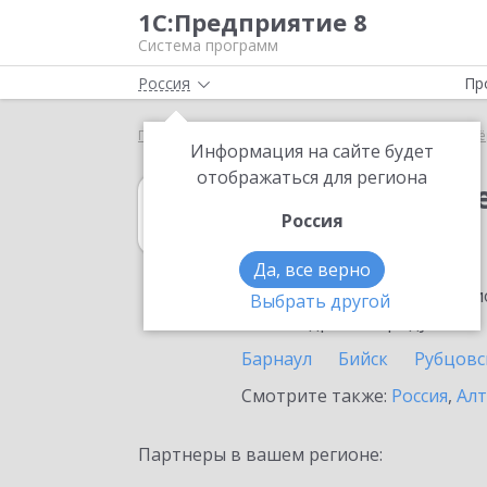
1С:Предприятие 8
Система программ
Россия
Пр
Главная
1С:Налогоплательщик 8
Выбор партнё
Информация на сайте будет
отображаться для региона
1С:Налогоплат
Россия
в Заринске
Да, все верно
Ознакомьтесь с информацио
Выбрать другой
или внедрение продукта.
Барнаул
Бийск
Рубцовс
Смотрите также:
Россия
,
Алт
Партнеры в вашем регионе: