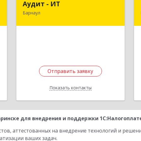
Аудит - ИТ
Барнаул
,
656049, Алтайский край, Барнаул г,
3
Геблера пер, дом № 30, кв.27
е
Подробнее
Отправить заявку
Отправить заявку
Показать контакты
Назад
ринске для внедрения и поддержки 1С:Налогоплате
стов, аттестованных на внедрение технологий и решен
атизации ваших задач.