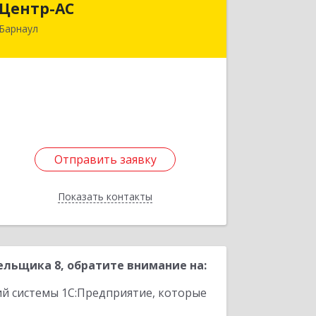
Центр-АС
Барнаул
656099, Алтайский край, Барнаул г,
Красноармейский пр-кт, дом № 69а
Подробнее
Отправить заявку
Отправить заявку
Показать контакты
Назад
льщика 8, обратите внимание на:
ий системы 1С:Предприятие, которые