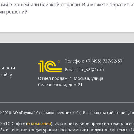
ий в вашей или близкой отрасли. Вы можете обратитьс
ми решений.
Телефон:
+7 (495) 737-92-57
льности
Email:
site_v8@1c.ru
 сайту
Отдел продаж:
г. Москва
,
улица
Селезнёвская, дом 21
© 2026 АО «Группа 1С» (правопреемник «1С»). Все права на сайт защищен
О «1С-Софт» (
о компании
). Исключительное право на технологи
 8» и типовые конфигурации программных продуктов системы «1С