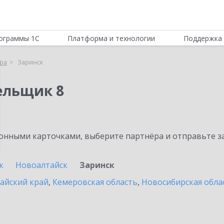
ограммы 1С
Платформа и технологии
Поддержка 
ра
Заринск
ельщик 8
нными карточками, выберите партнёра и отправьте за
к
Новоалтайск
Заринск
айский край
,
Кемеровская область
,
Новосибирская обла