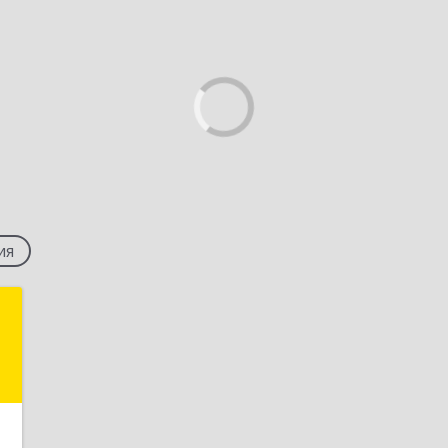
ия
и
х
,
9