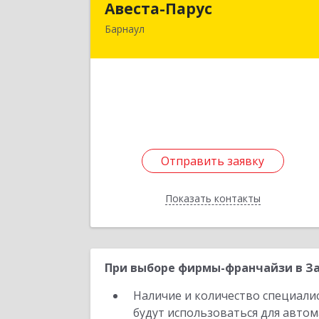
Авеста-Парус
Барнаул
656011, Алтайский край, Барнаул г
Аносова ул, дом № 3Б, оф.
Подробне
Отправить заявку
Отправить заявку
Показать контакты
Назад
При выборе фирмы-франчайзи в За
Наличие и количество специали
будут использоваться для автом