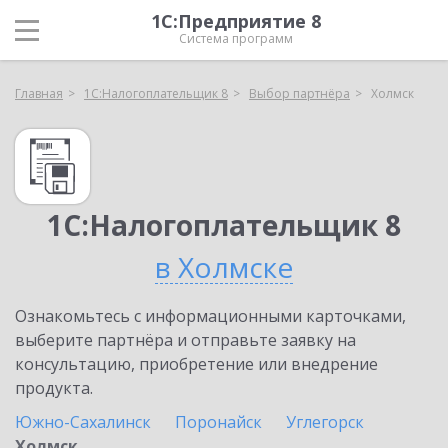
1С:Предприятие 8
Система программ
Главная
1С:Налогоплательщик 8
Выбор партнёра
Холмск
1С:Налогоплательщик 8
в Холмске
Ознакомьтесь с информационными карточками,
выберите партнёра и отправьте заявку на
консультацию, приобретение или внедрение
продукта.
Южно-Сахалинск
Поронайск
Углегорск
Холмск