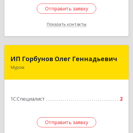
Отправить заявку
Отправить заявку
Показать контакты
Назад
ИП Горбунов Олег Геннадьевич
ИП Горбунов Олег Геннадьевич
Муром
602257, Владимирская обл, Муром г, Совхозная
ул, дом № 68, кв.2
Подробнее
1С:Специалист
2
Отправить заявку
Отправить заявку