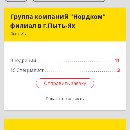
Группа компаний "Нордком"
Группа компаний "Нордком"
филиал в г.Пыть-Ях
филиал в г.Пыть-Ях
Пыть-Ях
628380, Ханты-Мансийский Автономный округ
- Югра АО, Пыть-Ях г, Первопроходцев ул, дом
№ 11, корпус 1, оф.4
Внедрений
11
Подробнее
1С:Специалист
3
Отправить заявку
Отправить заявку
Показать контакты
Назад
БизнесИнфоСофт