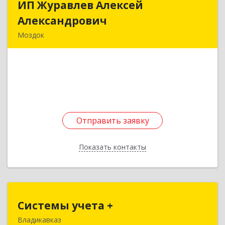
ИП Журавлев Алексей
ИП Журавлев Алексей
Александрович
Александрович
Моздок
363750, Северная Осетия - Алания Респ, Моздок
г, Кирова ул, дом № 41
Подробнее
Отправить заявку
Отправить заявку
Показать контакты
Назад
Системы учета +
Системы учета +
Владикавказ
362031, Северная Осетия - Алания Респ,