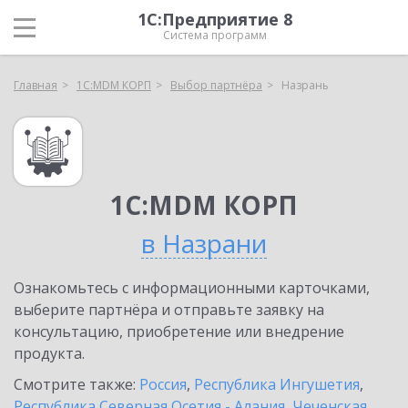
1С:Предприятие 8
Система программ
Главная
1С:MDM КОРП
Выбор партнёра
Назрань
1С:MDM КОРП
в Назрани
Ознакомьтесь с информационными карточками,
выберите партнёра и отправьте заявку на
консультацию, приобретение или внедрение
продукта.
Смотрите также:
Россия
,
Республика Ингушетия
,
Республика Северная Осетия - Алания
,
Чеченская