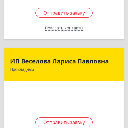
Отправить заявку
Отправить заявку
Показать контакты
Назад
ИП Веселова Лариса Павловна
ИП Веселова Лариса Павловна
Прохладный
361045, Кабардино-Балкарская Респ,
Прохладный г, Добровольская ул, дом № 31
Подробнее
Отправить заявку
Отправить заявку