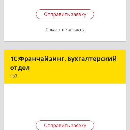
Отправить заявку
Отправить заявку
Показать контакты
Назад
1С:Франчайзинг. Бухгалтерский
1С:Франчайзинг. Бухгалтерский
отдел
отдел
Гай
462635, Оренбургская обл, Гай г, Победы пр-кт,
дом № 1, кв.12
Подробнее
Отправить заявку
Отправить заявку