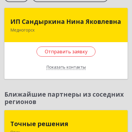
ИП Сандыркина Нина Яковлевна
ИП Сандыркина Нина Яковлевна
Медногорск
462270, Оренбургская обл, Медногорск г,
Металлургов ул, дом № 19, кв.22
Отправить заявку
Подробнее
Отправить заявку
Показать контакты
Назад
Ближайшие партнеры из соседних
регионов
Точные решения
Точные решения