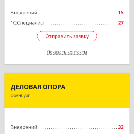
Подробнее
Внедрений
15
1С:Специалист
27
Отправить заявку
Отправить заявку
Показать контакты
Назад
ДЕЛОВАЯ ОПОРА
ДЕЛОВАЯ ОПОРА
Оренбург
460048, Оренбургская обл, Оренбург г,
Монтажников ул, дом № 30/1
Подробнее
Внедрений
33