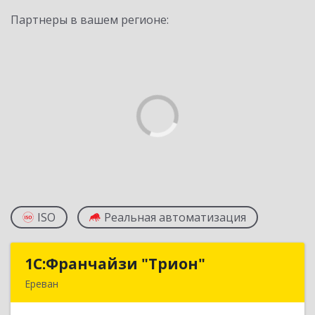
Партнеры в вашем регионе:
ISO
Реальная автоматизация
1С:Франчайзи "Трион"
1С:Франчайзи "Трион"
Ереван
Армения, Ереван, ул. Наири Заряна 73/1, 2 этаж