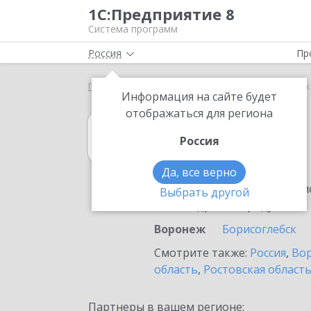
1С:Предприятие 8
Система программ
Россия
Пр
Главная
1С:Касса
Выбор партнёра
Воронеж
Информация на сайте будет
отображаться для региона
1С:Касса
Россия
в Воронеже
Да, все верно
Ознакомьтесь с информацио
Выбрать другой
или внедрение продукта.
Воронеж
Борисоглебск
Смотрите также:
Россия
,
Вор
область
,
Ростовская област
Партнеры в вашем регионе: