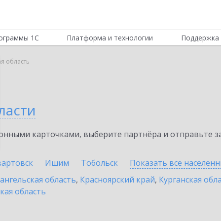
ограммы 1С
Платформа и технологии
Поддержка 
я область
ласти
нными карточками, выберите партнёра и отправьте за
артовск
Ишим
Тобольск
Показать все населен
ангельская область
,
Красноярский край
,
Курганская обл
кая область