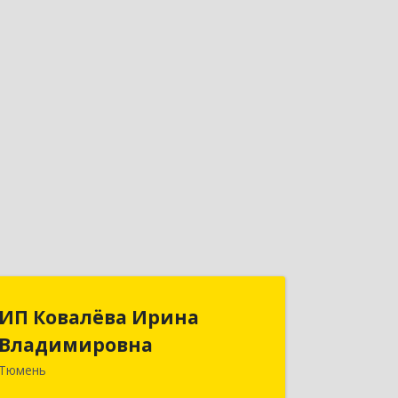
ИП Ковалёва Ирина
ИП Ковалёва Ирина
Владимировна
Владимировна
Тюмень
625025, Тюменская обл, Тюмень г,
Карла Маркса ул, дом № 93, кв.29