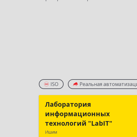
ISO
Реальная автоматизац
Лаборатория
Лаборатори
информационных
информационны
технологий "LabIT"
технологий "LabIT
Ишим