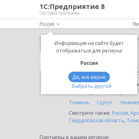
1С:Предприятие 8
Система программ
Россия
Пр
Главная
1С:Касса
Выбор партнёра
Тюменска
Информация на сайте будет
отображаться для региона
1С:Касса
Россия
в Тюменской об
Да, все верно
Ознакомьтесь с информацио
Выбрать другой
или внедрение продукта.
Тюмень
Сургут
Нижнев
Смотрите также:
Россия
,
Арх
Свердловская область
,
Томс
Партнеры в вашем регионе: