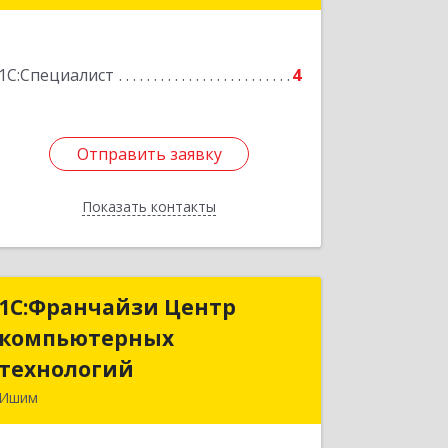
Подробнее
1С:Специалист
4
Отправить заявку
Отправить заявку
Показать контакты
Назад
1С:Франчайзи Центр
1С:Франчайзи Центр
компьютерных
компьютерных
технологий
технологий
Ишим
627750, Тюменская обл, Ишим г, 30
лет ВЛКСМ ул, дом № 28/2