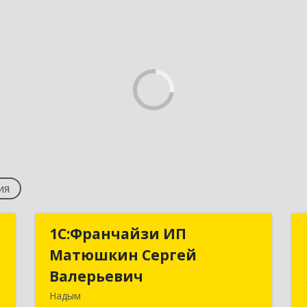
ия
я
1С:Франчайзи ИП
1С:Франчайзи ИП
х
Матюшкин Сергей
Матюшкин Сергей
"
Валерьевич
Валерьевич
Надым