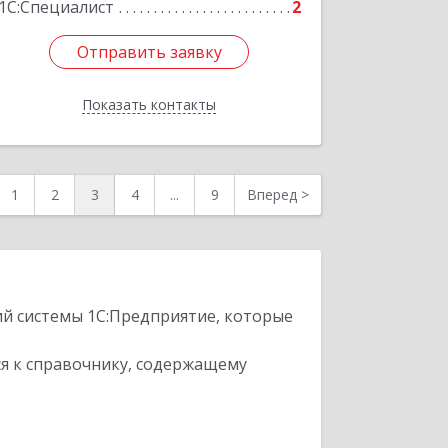
1С:Специалист
2
Отправить заявку
Отправить заявку
Показать контакты
Назад
1
2
3
4
...
9
Вперед
>
ий системы 1С:Предприятие, которые
я к справочнику, содержащему