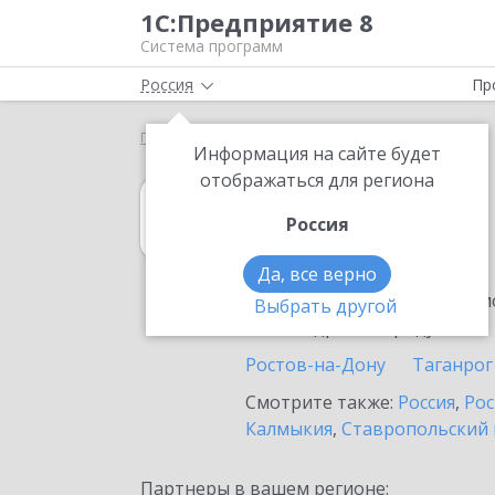
1С:Предприятие 8
Система программ
Россия
Пр
Главная
1С:Касса
Выбор партнёра
Шахты
Информация на сайте будет
отображаться для региона
1С:Касса
Россия
в Шахтах
Да, все верно
Ознакомьтесь с информацио
Выбрать другой
или внедрение продукта.
Ростов-на-Дону
Таганрог
Смотрите также:
Россия
,
Рос
Калмыкия
,
Ставропольский 
Партнеры в вашем регионе: