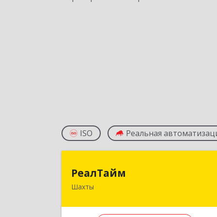
ISO
Реальная автоматизац
РеалТай
РеалТайм
Шахты
346504, Ростовская обл, Шахты г
Чернышевского ул, дом № 4