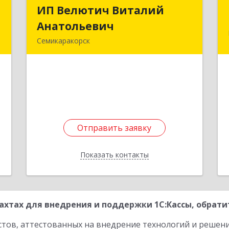
Т
ИП Велютич Виталий
ИП Велютич Виталий
Анатольевич
Анатольевич
,
Семикаракорск
м
346630, Ростовская обл,
2
Семикаракорск г, В.А.Закруткина пр-
кт, дом № 35
е
1
Подробнее
Отправить заявку
Отправить заявку
Показать контакты
Назад
хтах для внедрения и поддержки 1С:Кассы, обрати
стов, аттестованных на внедрение технологий и решен