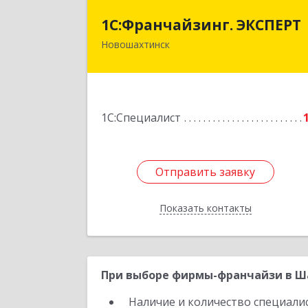
1С:Франчайзинг. ЭКСПЕР
1С:Франчайзинг. ЭКСПЕРТ
Новошахтинск
346901, Ростовская обл
Новошахтинск г, Куйбышева ул, до
№ 6, кв.
Подробне
1С:Специалист
Отправить заявку
Отправить заявку
Показать контакты
Назад
При выборе фирмы-франчайзи в Ша
Наличие и количество специали