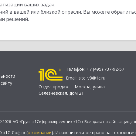
атизации ваших задач.
ий в вашей или близкой отрасли. Вы можете обратитьс
ми решений.
Телефон:
+7 (495) 737-92-57
льности
Email:
site_v8@1c.ru
 сайту
Отдел продаж:
г. Москва
,
улица
Селезнёвская, дом 21
© 2026 АО «Группа 1С» (правопреемник «1С»). Все права на сайт защищен
О «1С-Софт» (
о компании
). Исключительное право на технологи