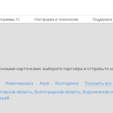
ограммы 1С
Платформа и технологии
Поддержка 
нными карточками, выберите партнёра и отправьте за
Новочеркасск
Азов
Волгодонск
Показать все
товская область
,
Волгоградская область
,
Воронежская о
край