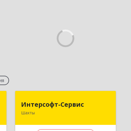
ия
м
Интерсофт-Сервис
Интерсофт-Сервис
Шахты
,
346480, Ростовская обл, Шахты г,
2
Советская ул, дом № 279/10