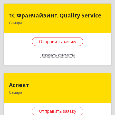
Назад
1С:Франчайзинг. Quality Service
1С:Франчайзинг. Quality Service
Самара
443085, Самарская обл, Волжский р-н,
Придорожный п, Дмитрия Донского (Южный
город мкр.) ул, дом № 12, кв.30
Отправить заявку
Подробнее
Показать контакты
Отправить заявку
Назад
Аспект
Аспект
Самара
443013, Самарская обл, Самара г, Киевская ул,
дом № 10, кв.153
Отправить заявку
Подробнее