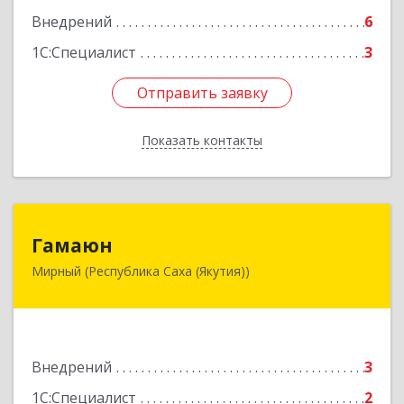
Внедрений
6
1С:Специалист
3
Отправить заявку
Отправить заявку
Показать контакты
Назад
Гамаюн
Гамаюн
Мирный (Республика Саха (Якутия))
678170, Саха /Якутия/ Респ, Мирнинский у,
Мирный г, Ленинградский пр-кт, дом № 48,
корпус а
Подробнее
Внедрений
3
1С:Специалист
2