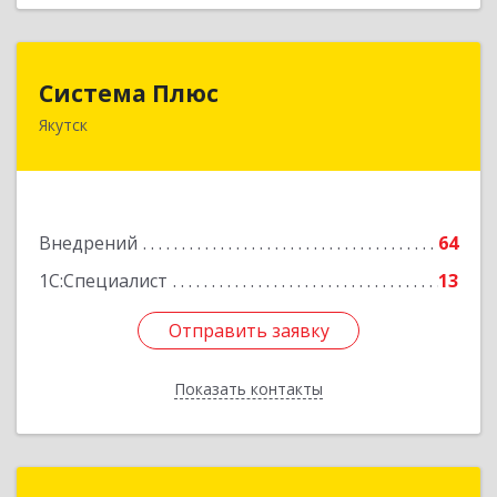
Система Плюс
Система Плюс
Якутск
677000, Саха /Якутия/ Респ, Якутск г, Пояркова
ул, дом № 18, оф.211
Подробнее
Внедрений
64
1С:Специалист
13
Отправить заявку
Отправить заявку
Показать контакты
Назад