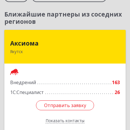
Ближайшие партнеры из соседних
регионов
Аксиома
Аксиома
Якутск
677000, Саха /Якутия/ Респ, Якутск г, Чиряева
ул, дом № 1, кв.19
Подробнее
Внедрений
163
1С:Специалист
26
Отправить заявку
Отправить заявку
Показать контакты
Назад