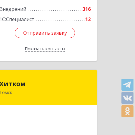
Внедрений
316
Подробнее
1С:Специалист
12
Отправить заявку
Отправить заявку
Показать контакты
Назад
Хитком
Хитком
Томск
634006, Томская обл, Томск г,
Пушкина ул, дом № 63, строение 4
Подробнее