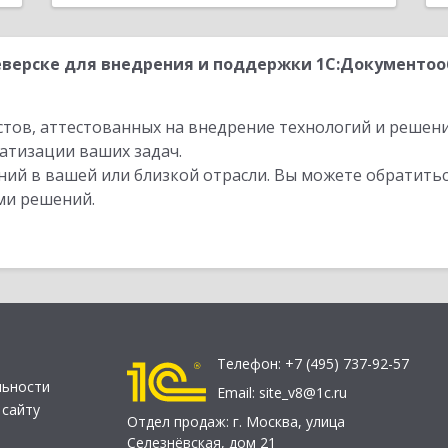
верске для внедрения и поддержки 1С:Документоо
стов, аттестованных на внедрение технологий и решен
атизации ваших задач.
ий в вашей или близкой отрасли. Вы можете обратитьс
ми решений.
Телефон:
+7 (495) 737-92-57
льности
Email:
site_v8@1c.ru
 сайту
Отдел продаж:
г. Москва
,
улица
Селезнёвская, дом 21