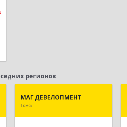
е
4
1
седних регионов
к
МАГ ДЕВЕЛОПМЕНТ
МАГ ДЕВЕЛОПМЕНТ
Томск
а
634057, Томская обл, Томск г, Мира
8
пр-кт, дом № 20