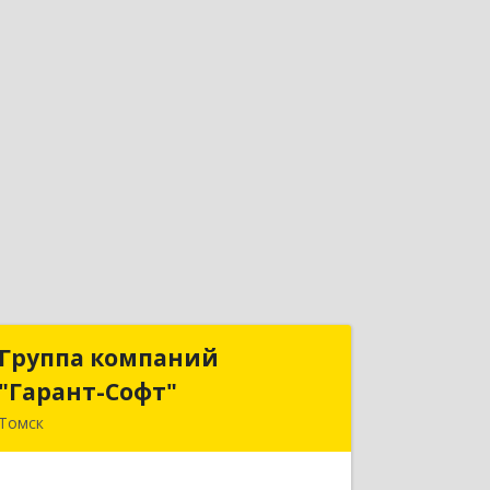
Группа компаний
Группа компаний
"Гарант-Софт"
"Гарант-Софт"
Томск
634000, Томская обл, Томск г, Ленина
пр-кт, дом № 200