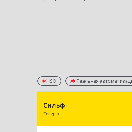
ISO
Реальная автоматизац
Силь
Сильф
Северск
636000, Томская обл, Северск г
Спортивная ул, дом № 2, оф.