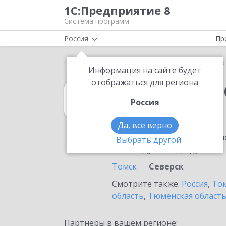
1С:Предприятие 8
Система программ
Россия
Пр
Главная
1С:Документооборот холдинга
Выбор
Информация на сайте будет
отображаться для региона
1С:Документоо
Россия
в Северске
Да, все верно
Ознакомьтесь с информацио
Выбрать другой
или внедрение продукта.
Томск
Северск
Смотрите также:
Россия
,
Том
область
,
Тюменская област
Партнеры в вашем регионе: