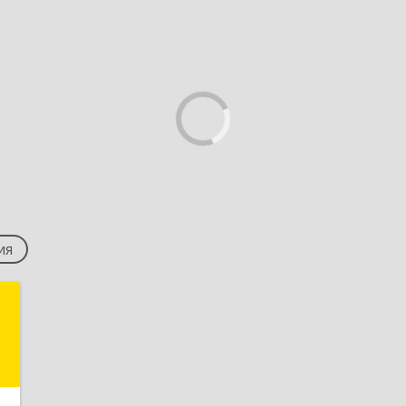
ия
ф
,
1