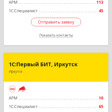
АРМ
113
Подробнее
1С:Специалист
45
Отправить заявку
Отправить заявку
Показать контакты
Назад
1С:Первый БИТ, Иркутск
1С:Первый БИТ, Иркутск
Иркутск
664007, Иркутская обл, Иркутск г, Декабрьских
Событий ул, дом № 125, оф.500
Подробнее
АРМ
10
1С:Специалист
65