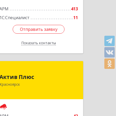
АРМ
413
1С:Специалист
11
Отправить заявку
Отправить заявку
Показать контакты
Назад
Актив Плюс
Актив Плюс
660017, Красноярский край,
Красноярск
Красноярск г, Обороны ул, дом № 3,
оф.220
Подробнее