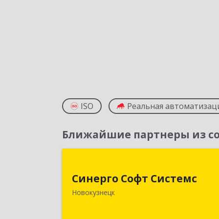
ISO
Реальная автоматизац
Ближайшие партнеры из со
Синерго Софт Систем
Синерго Софт Системс
654005, Кемеровская обл
Новокузнецк
Новокузнецк г, Строителей пр-кт
дом № 91