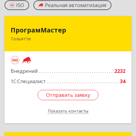
ISO
Реальная автоматизация
ПрограмМастер
ПрограмМастер
Тольятти
445004, Самарская обл, Тольятти г,
Автозаводское ш, дом № 51
Подробнее
Внедрений
2232
1С:Специалист
34
Отправить заявку
Отправить заявку
Показать контакты
Назад