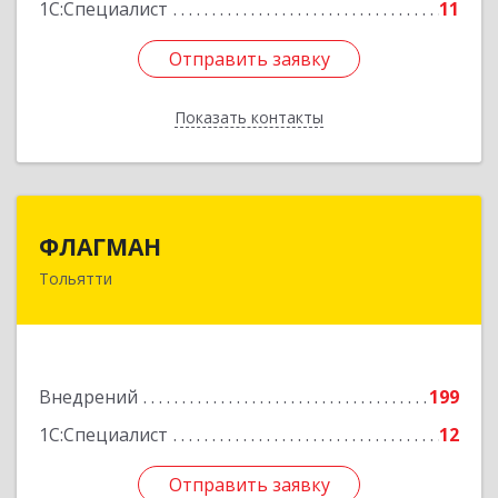
1С:Специалист
11
Отправить заявку
Отправить заявку
Показать контакты
Назад
ФЛАГМАН
ФЛАГМАН
Тольятти
445030, Самарская обл, Тольятти г, Тополиная
ул, дом № 35, оф.202
Подробнее
Внедрений
199
1С:Специалист
12
Отправить заявку
Отправить заявку