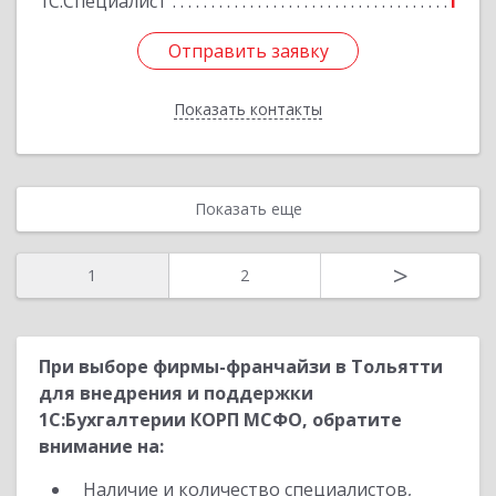
1С:Специалист
1
Отправить заявку
Отправить заявку
Показать контакты
Назад
Показать еще
>
1
2
При выборе фирмы-франчайзи в Тольятти
для внедрения и поддержки
1С:Бухгалтерии КОРП МСФО, обратите
внимание на:
Наличие и количество специалистов,