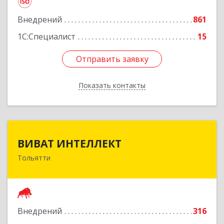
Внедрений
861
Подробнее
1С:Специалист
15
Отправить заявку
Отправить заявку
Показать контакты
Назад
ВИВАТ ИНТЕЛЛЕКТ
ВИВАТ ИНТЕЛЛЕКТ
Тольятти
445040, Самарская обл, Тольятти г, 40 лет
Победы ул, дом № 65Б, оф.308/3
Подробнее
Внедрений
316