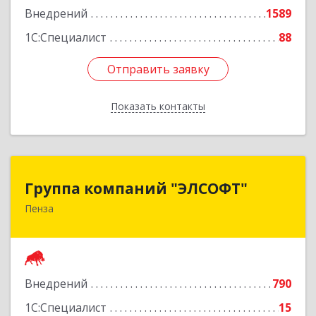
Внедрений
1589
1С:Специалист
88
Отправить заявку
Отправить заявку
Показать контакты
Назад
Группа компаний "ЭЛСОФТ"
Группа компаний "ЭЛСОФТ"
Пенза
440020, Пензенская обл, Пенза г, Суворова ул,
дом № 145, корпус а, оф.41
Подробнее
Внедрений
790
1С:Специалист
15