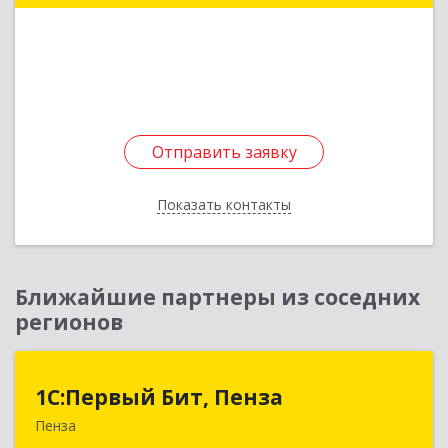
Подробнее
Отправить заявку
Отправить заявку
Показать контакты
Назад
Ближайшие партнеры из соседних
регионов
1С:Первый Бит, Пенза
1С:Первый Бит, Пенза
Пенза
440000, Пензенская обл, Пенза г, Московская