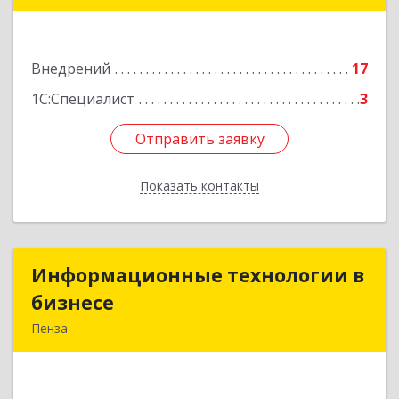
Подробнее
Внедрений
17
1С:Специалист
3
Отправить заявку
Отправить заявку
Показать контакты
Назад
Информационные технологии в
Информационные технологии в
бизнесе
бизнесе
Пенза
440028, Пензенская обл, Пенза г, Победы пр-кт,
дом № 75а