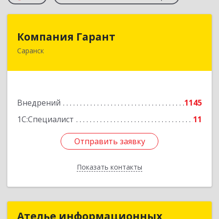
Компания Гарант
Компания Гарант
Саранск
430005, Мордовия Респ, Саранск г,
Большевистская ул, дом № 60, этаж 4 оф.7
Подробнее
Внедрений
1145
1С:Специалист
11
Отправить заявку
Отправить заявку
Показать контакты
Назад
Ателье информационных
Ателье информационных