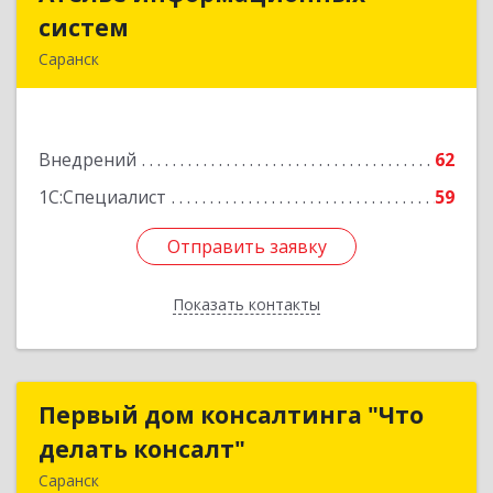
систем
систем
Саранск
430009, Мордовия Респ, Саранск г,
Севастопольская ул, дом № 31
Внедрений
62
Подробнее
1С:Специалист
59
Отправить заявку
Отправить заявку
Показать контакты
Назад
Первый дом консалтинга "Что
Первый дом консалтинга "Что
делать консалт"
делать консалт"
Саранск