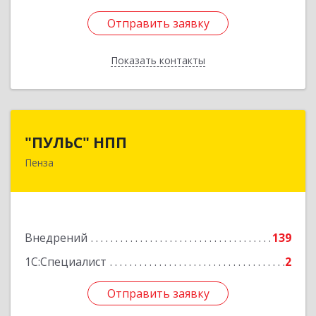
Отправить заявку
Отправить заявку
Показать контакты
Назад
"ПУЛЬС" НПП
"ПУЛЬС" НПП
Пенза
440600, Пензенская обл, Пенза г, Суворова ул,
дом № 111
Подробнее
Внедрений
139
1С:Специалист
2
Отправить заявку
Отправить заявку