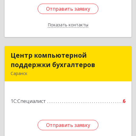
Отправить заявку
Отправить заявку
Показать контакты
Назад
Центр компьютерной
Центр компьютерной
поддержки бухгалтеров
поддержки бухгалтеров
Саранск
430005, Мордовия Респ, Саранск г,
Коммунистическая ул, дом № 35, оф.222
1С:Специалист
6
Подробнее
Отправить заявку
Отправить заявку