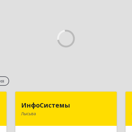
ия
р
ИнфоСистемы
ИнфоСистемы
Лысьва
,
618900, Пермский край, Лысьва г,
,
Мира ул, дом № 44, 23
1