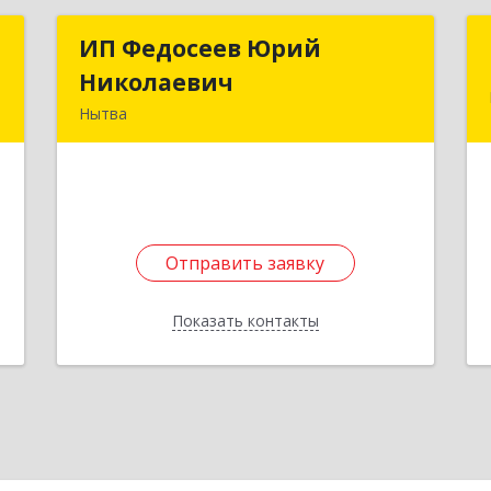
"
ИП Федосеев Юрий
ИП Федосеев Юрий
Николаевич
Николаевич
,
Нытва
4
617000, Пермский край, Нытвенский
р-н, Нытва г, Ленина пр-кт, дом № 36
е
8
Подробнее
Отправить заявку
Отправить заявку
Показать контакты
Назад