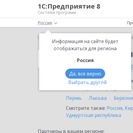
1С:Предприятие 8
Система программ
Россия
Пр
Главная
1С:Бухгалтерия КОРП МСФО
Выбор па
Информация на сайте будет
отображаться для региона
1С:Бухгалтери
Россия
в Пермском кра
Да, все верно
Ознакомьтесь с информацио
Выбрать другой
или внедрение продукта.
Пермь
Лысьва
Березн
Смотрите также:
Россия
,
Кир
Удмуртская республика
Партнеры в вашем регионе: