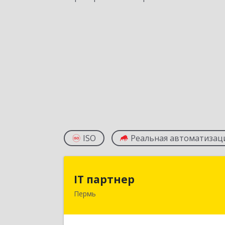
ISO
Реальная автоматизац
IT партне
IT партнер
Пермь
614007, Пермский край, Пермь г
Николая Островского ул, дом № 60/1
кв.3