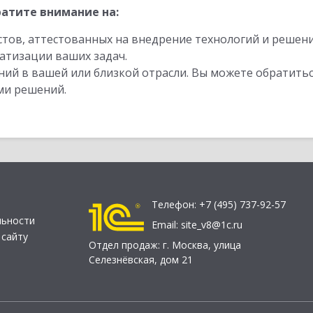
атите внимание на:
стов, аттестованных на внедрение технологий и решен
атизации ваших задач.
ий в вашей или близкой отрасли. Вы можете обратитьс
ми решений.
Телефон:
+7 (495) 737-92-57
льности
Email:
site_v8@1c.ru
 сайту
Отдел продаж:
г. Москва
,
улица
Селезнёвская, дом 21