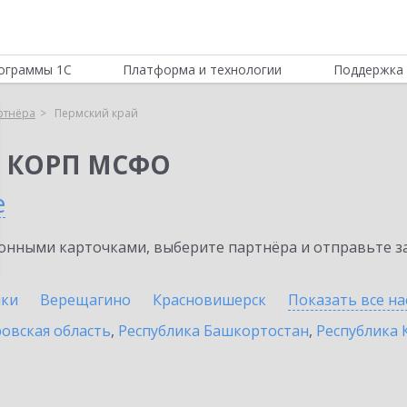
ограммы 1С
Платформа и технологии
Поддержка 
ртнёра
Пермский край
я КОРП МСФО
е
нными карточками, выберите партнёра и отправьте за
ики
Верещагино
Красновишерск
Показать все н
овская область
,
Республика Башкортостан
,
Республика 