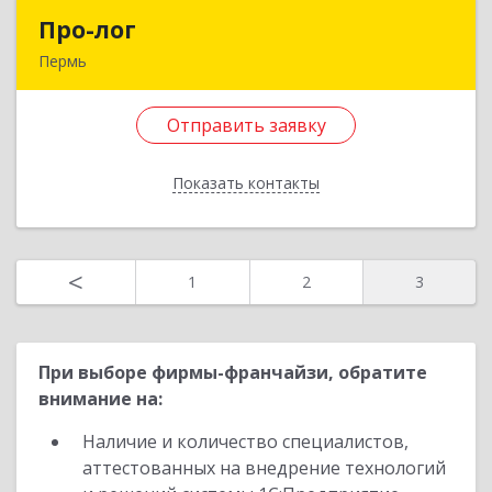
Назад
Про-лог
Про-лог
Пермь
614000, Пермский край, Пермь г, Пермская ул,
дом № 34
Отправить заявку
Подробнее
Показать контакты
Отправить заявку
Назад
<
1
2
3
При выборе фирмы-франчайзи, обратите
внимание на:
Наличие и количество специалистов,
аттестованных на внедрение технологий