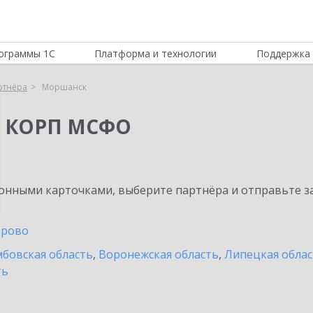
ограммы 1С
Платформа и технологии
Поддержка 
ртнёра
Моршанск
я КОРП МСФО
нными карточками, выберите партнёра и отправьте за
арово
бовская область
,
Воронежская область
,
Липецкая облас
ть