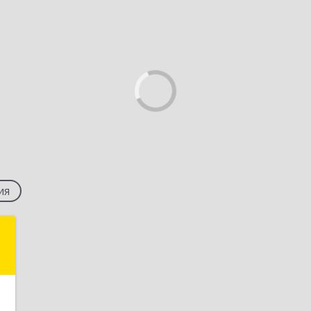
ия
.
,
7