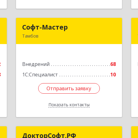
"
Софт-Мастер
Софт-Мастер
Тамбов
,
392000, Тамбовская обл, г.о. город
№
Тамбов, Тамбов г,
0
Интернациональная ул, дом № 27б,
2
Внедрений
пом.6
68
е
8
1С:Специалист
10
Подробнее
Отправить заявку
Отправить заявку
Показать контакты
Назад
К
ДокторСофт.РФ
ДокторСофт.РФ