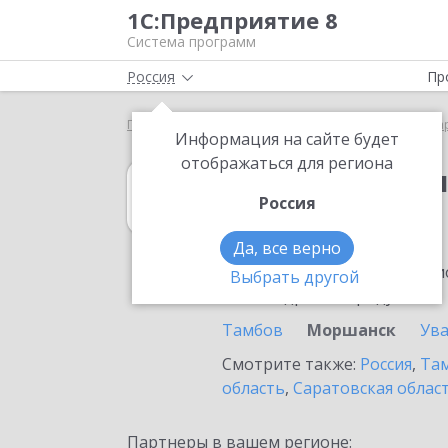
1С:Предприятие 8
Система программ
Россия
Пр
Главная
1С:Бухгалтерия КОРП МСФО
Выбор па
Информация на сайте будет
отображаться для региона
1С:Бухгалтери
Россия
в Моршанске
Да, все верно
Ознакомьтесь с информацио
Выбрать другой
или внедрение продукта.
Тамбов
Моршанск
Ув
Смотрите также:
Россия
,
Там
область
,
Саратовская облас
Партнеры в вашем регионе: