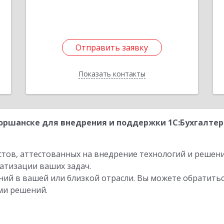
1
е
Подробнее
Отправить заявку
Отправить заявку
Показать контакты
Назад
оршанске для внедрения и поддержки 1С:Бухгалте
стов, аттестованных на внедрение технологий и решен
атизации ваших задач.
ий в вашей или близкой отрасли. Вы можете обратитьс
ми решений.