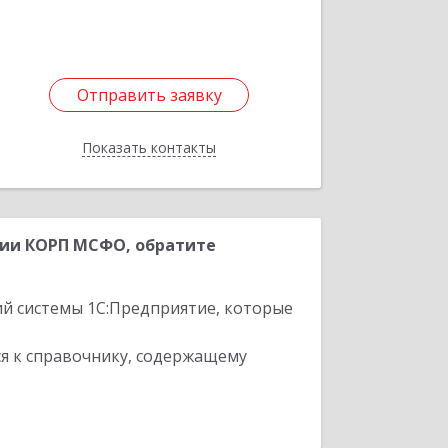
Подробнее
Отправить заявку
Отправить заявку
Показать контакты
Назад
рии КОРП МСФО, обратите
ий системы 1С:Предприятие, которые
я к справочнику, содержащему