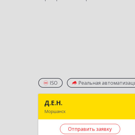
ISO
Реальная автоматизац
Д.Е.Н.
Д.Е.Н
Моршанск
393950, Тамбовская обл, Моршанск г
Дзержинского ул, дом № 4б, кв.15
Отправить заявку