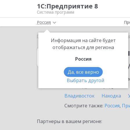
1С:Предприятие 8
Система программ
Россия
Пр
Главная
1С:Бухгалтерия КОРП МСФО
Выбор па
Информация на сайте будет
отображаться для региона
1С:Бухгалтери
Россия
в населенном п
Да, все верно
Ознакомьтесь с информацио
Выбрать другой
или внедрение продукта.
Владивосток
Находка
Смотрите также:
Россия
,
Пр
Партнеры в вашем регионе: