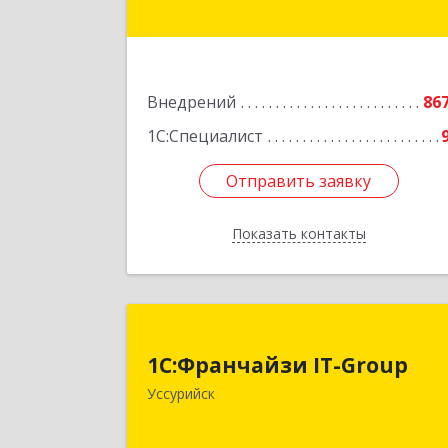
Подробне
Внедрений
86
1С:Специалист
Отправить заявку
Отправить заявку
Показать контакты
Назад
1С:Франчайзи IT-Grou
1С:Франчайзи IT-Group
692500, Приморский край, Уссурийс
Уссурийск
г, Советская ул, дом № 8