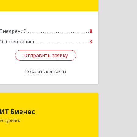
2, каб. 219
Подробнее
Внедрений
8
1С:Специалист
3
Отправить заявку
Отправить заявку
Показать контакты
Назад
ИТ Бизнес
ИТ Бизнес
692522, Приморский край, Уссурийск
Уссурийск
г, Пушкина ул, дом № 150, кв.83