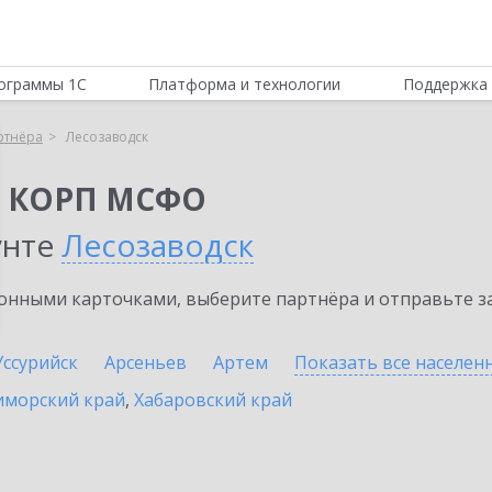
ограммы 1С
Платформа и технологии
Поддержка 
ртнёра
Лесозаводск
я КОРП МСФО
унте
Лесозаводск
нными карточками, выберите партнёра и отправьте за
Уссурийск
Арсеньев
Артем
Показать все населе
иморский край
,
Хабаровский край