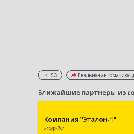
ISO
Реальная автоматизац
Ближайшие партнеры из со
Компания "Эталон-1
Компания "Эталон-1"
692522, Приморский край, Уссурийс
Уссурийск
г, Некрасова ул, дом № 94, кв.1