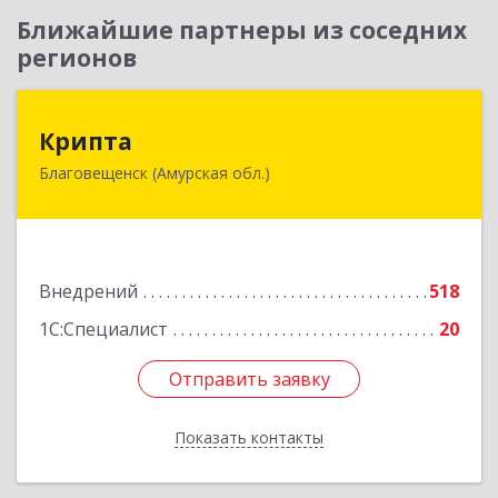
Ближайшие партнеры из соседних
регионов
Крипта
Крипта
Благовещенск (Амурская обл.)
675000, Амурская обл, Благовещенск г,
Амурская ул, дом № 236, оф.7-8
Подробнее
Внедрений
518
1С:Специалист
20
Отправить заявку
Отправить заявку
Показать контакты
Назад