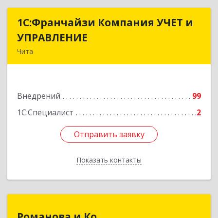
1С:Франчайзи Компания УЧЕТ и
1С:Франчайзи Компания УЧЕТ и
УПРАВЛЕНИЕ
УПРАВЛЕНИЕ
Чита
672038, Забайкальский край, Чита г, Нагорная
ул, дом № 81а, пом.1
Внедрений
99
Подробнее
1С:Специалист
2
Отправить заявку
Отправить заявку
Показать контакты
Назад
Романова и Ко
Романова и Ко