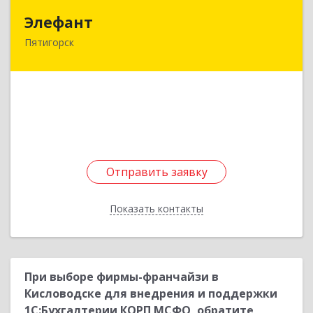
Элефант
Элефант
Пятигорск
357500, Ставропольский край, Пятигорск г,
Орджоникидзе ул, дом № 11А
Подробнее
Отправить заявку
Отправить заявку
Показать контакты
Назад
При выборе фирмы-франчайзи в
Кисловодске для внедрения и поддержки
1С:Бухгалтерии КОРП МСФО, обратите