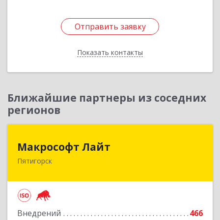
Отправить заявку
Отправить заявку
Показать контакты
Назад
Ближайшие партнеры из соседних
регионов
Макрософт Лайт
Макрософт Лайт
Пятигорск
357501, Ставропольский край, Пятигорск г,
Коста Хетагурова ул, дом № 4
Подробнее
Внедрений
466