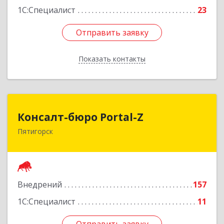
1С:Специалист
23
Отправить заявку
Отправить заявку
Показать контакты
Назад
Консалт-бюро Portal-Z
Консалт-бюро Portal-Z
Пятигорск
357502, Ставропольский край, Пятигорск г,
Козлова ул, дом № 24/4
Подробнее
Внедрений
157
1С:Специалист
11