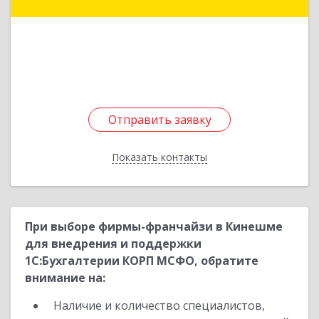
Кострома г, Петра Щербины ул, дом № 9
Подробнее
Отправить заявку
Отправить заявку
Показать контакты
Назад
При выборе фирмы-франчайзи в Кинешме
для внедрения и поддержки
1С:Бухгалтерии КОРП МСФО, обратите
внимание на:
Наличие и количество специалистов,