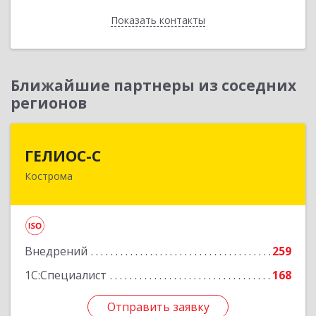
Отправить заявку
Показать контакты
Назад
Ближайшие партнеры из соседних
регионов
ГЕЛИОС-С
ГЕЛИОС-С
Кострома
156026, Костромская обл, г.о. город Кострома,
Кострома г, Советская ул, дом № 136а
Подробнее
Внедрений
259
1С:Специалист
168
Отправить заявку
Отправить заявку