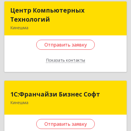
Центр Компьютерных
Центр Компьютерных
Технологий
Технологий
Кинешма
155800, Ивановская обл, Кинешма г, Вичугская
ул, дом № 106
Отправить заявку
Подробнее
Показать контакты
Отправить заявку
Назад
1С:Франчайзи Бизнес Софт
1С:Франчайзи Бизнес Софт
Кинешма
155800, Ивановская обл, Кинешма г, Жуковская
ул, дом № 10
Отправить заявку
Подробнее