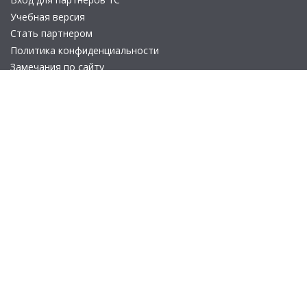
Учебная версия
Стать партнером
Политика конфиденциальности
Замечания по сайту
Другие сайты
Телефон:
+7 (495) 737-92-57
Email:
site_v8@1c.ru
Отдел продаж:
г. Москва
,
улица Селезнёвская, дом 21
© 2026 АО «Группа 1С» (правопреемник «1С»). Все права на сайт
защищены
© 2011- 2026 ООО «1С-Софт» (
о компании
).
Исключительное право на технологическую платформу
«1С:Предприятие 8» и типовые конфигурации программных