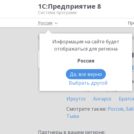
1С:Предприятие 8
Система программ
Россия
Пр
Главная
1С:Бухгалтерия КОРП МСФО
Выбор па
Информация на сайте будет
отображаться для региона
1С:Бухгалтери
Россия
в Иркутской обл
Да, все верно
Ознакомьтесь с информацио
Выбрать другой
или внедрение продукта.
Иркутск
Ангарск
Братс
Смотрите также:
Россия
,
Заб
Тыва
Партнеры в вашем регионе: