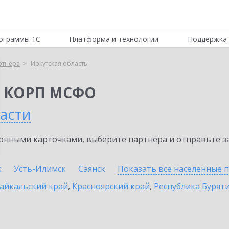
ограммы 1С
Платформа и технологии
Поддержка 
ртнёра
Иркутская область
я КОРП МСФО
асти
нными карточками, выберите партнёра и отправьте за
к
Усть-Илимск
Саянск
Показать все населенные
п
айкальский край
,
Красноярский край
,
Республика Бурят