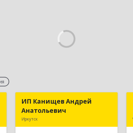
ия
"
ИП Канищев Андрей
ИП Канищев Андрей
Анатольевич
Анатольевич
,
Иркутск
8
664058, Иркутская обл, Иркутск г,
Первомайский мкр, дом № 33/6, кв.72