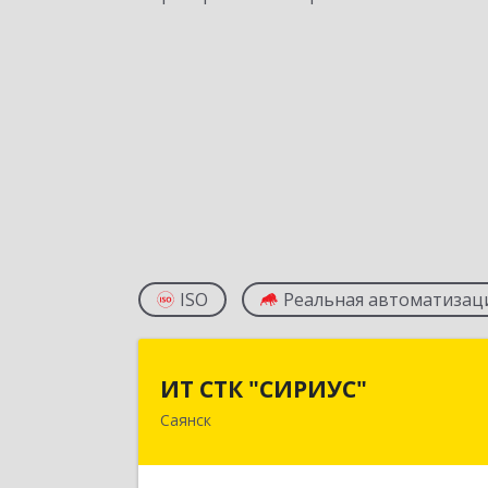
ISO
Реальная автоматизац
ИТ СТК "СИРИУС
ИТ СТК "СИРИУС"
Саянск
666303, Иркутская обл, Саянск г
Юбилейный мкр, дом № 3