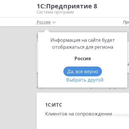
1С:Предприятие 8
Система программ
Россия
Пр
Главная
Диамант
Информация на сайте будет
Диамант
отображаться для региона
Россия
Адрес:
185002, Карелия Респ, Петроза
Да, все верно
Выбрать другой
Данные по партнеру
1С:ИТС
Клиентов на сопровождении