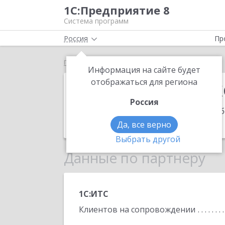
1С:Предприятие 8
Система программ
Россия
Пр
Главная
ИП Бондаренко Анатолий Дмитриевич
Информация на сайте будет
ИП Бондаренк
отображаться для региона
Россия
Адрес:
392003, Тамбовская обл, Тамбо
Телефон:
+7 (910) 652-6060
Да, все верно
Выбрать другой
Данные по партнеру
1С:ИТС
Клиентов на сопровождении