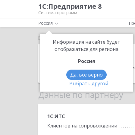
1С:Предприятие 8
Система программ
Россия
Пр
Главная
ИТЭЛ
Информация на сайте будет
ИТЭЛ
отображаться для региона
Россия
Адрес:
410009, Саратовская обл, Сара
Телефон:
+7 (987) 319-6791
Да, все верно
Выбрать другой
Данные по партнеру
1С:ИТС
Клиентов на сопровождении