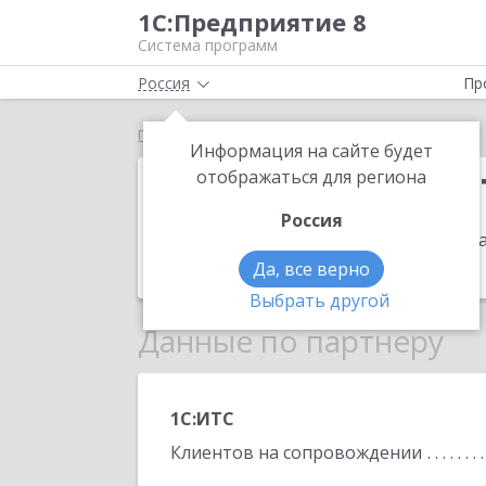
1С:Предприятие 8
Система программ
Россия
Пр
Главная
ИП Исмайлов Теймур Вячеславович
Информация на сайте будет
ИП Исмайлов 
отображаться для региона
Россия
Адрес:
410086, Саратовская обл, Сара
Телефон:
8-965-880-0088
Да, все верно
Выбрать другой
Данные по партнеру
1С:ИТС
Клиентов на сопровождении