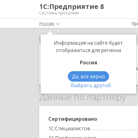
1С:Предприятие 8
Система программ
Россия
Пр
Главная
ГроссПрофит
Информация на сайте будет
ГроссПрофит
отображаться для региона
Россия
Адрес:
656044, Алтайский край, Барна
Телефон:
(3852) 570-636
Да, все верно
Выбрать другой
Данные по партнеру
Сертифицировано
1С:Специалистов