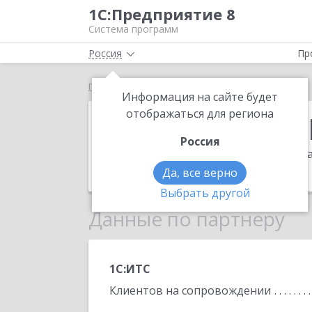
1С:Предприятие 8
Система программ
Россия
Пр
Главная
Новая Платформа
Информация на сайте будет
Новая Платф
отображаться для региона
Россия
Адрес:
620137, Свердловская обл, Ека
Телефон:
(343) 253-2275
Да, все верно
Выбрать другой
Данные по партнеру
1С:ИТС
Клиентов на сопровождении