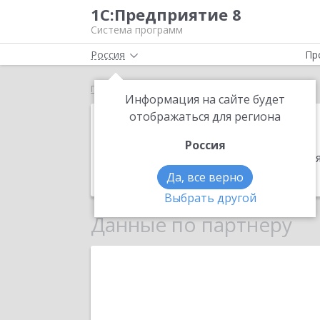
1С:Предприятие 8
Система программ
Россия
Пр
Главная
СофтСервис
Информация на сайте будет
СофтСервис
отображаться для региона
Россия
Адрес:
129344, Москва г, Верхоянская
Телефон:
(903) 612-3200
Да, все верно
Выбрать другой
Данные по партнеру