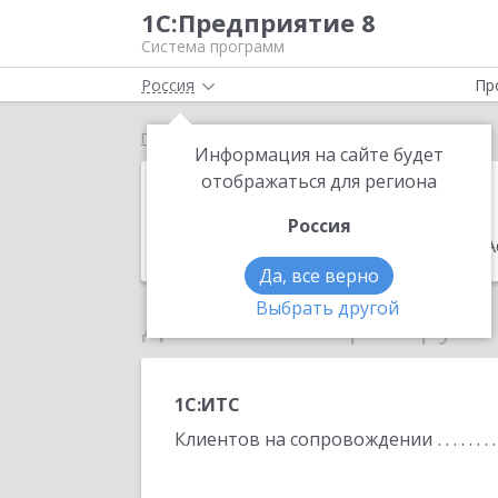
1С:Предприятие 8
Система программ
Россия
Пр
Главная
Урал-Центр
Информация на сайте будет
Урал-Центр
отображаться для региона
Россия
Адрес:
624286 Свердловская обл., г. А
Да, все верно
Выбрать другой
Данные по партнеру
1С:ИТС
Клиентов на сопровождении