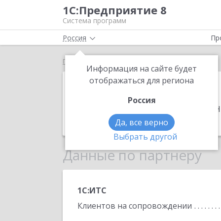
1С:Предприятие 8
Система программ
Россия
Пр
Главная
ЭРКО
Информация на сайте будет
ЭРКО
отображаться для региона
Россия
Адрес:
603009, Нижегородская обл, Н
Телефон:
(831) 462-1858
Да, все верно
Выбрать другой
Данные по партнеру
1С:ИТС
Клиентов на сопровождении