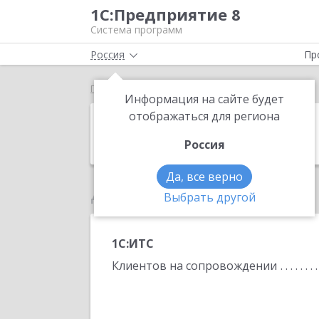
1С:Предприятие 8
Система программ
Россия
Пр
Главная
ИП Бухтияров Василий Васильевич
Информация на сайте будет
ИП Бухтияров
отображаться для региона
Россия
Да, все верно
Данные по партнеру
Выбрать другой
1С:ИТС
Клиентов на сопровождении