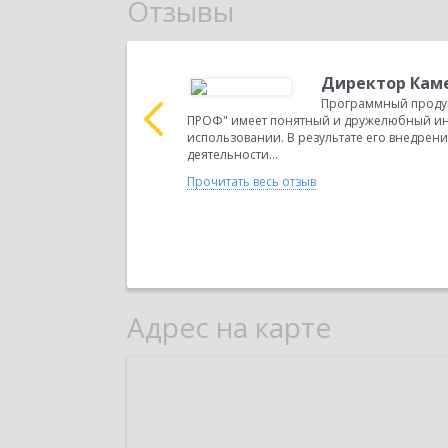
Отзывы
р, А.А.
Директор Каме
Программный продукт
ПРОФ" имеет понятный и дружелюбный ин
 письмом
использовании. В результате его внедрен
и успешно
деятельности...
разработка компании
Прочитать весь отзыв
Адрес на карте