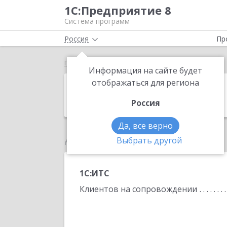
1С:Предприятие 8
Система программ
Россия
Пр
Главная
ОргЦентр
Информация на сайте будет
ОргЦентр
отображаться для региона
Россия
Да, все верно
Данные по партнеру
Выбрать другой
1С:ИТС
Клиентов на сопровождении