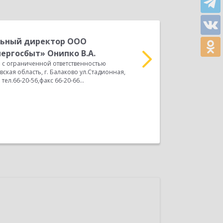
льный директор ООО
Г
ергосбыт» Онипко В.А.
Ш
 с ограниченной ответственностью
Директору ООО "ОргЦен
ская область, г. Балаково ул.Стадионная,
подтверждаем, что в н
ел.66-20-56,факс 66-20-66...
функционирует биллинг
ООО...
Прочитать весь отзыв