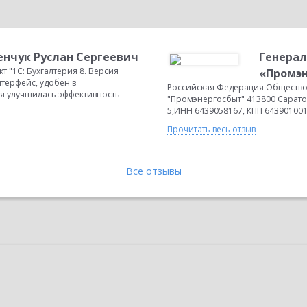
нчук Руслан Сергеевич
Генера
 "1С: Бухгалтерия 8. Версия
«Промэн
терфейс, удобен в
Российская Федерация Общество
ия улучшилась эффективность
"Промэнергосбыт" 413800 Саратов
5,ИНН 6439058167, КПП 643901001 т
Прочитать весь отзыв
Все отзывы