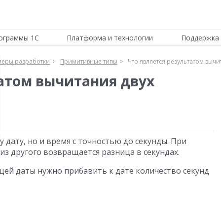
ограммы 1С
Платформа и технологии
Поддержка 
еры разработки
Примитивные типы
Что является результатом вычи
татом вычитания двух
 дату, но и время с точностью до секунды. При
из другого возвращается разница в секундах.
щей даты нужно прибавить к дате количество секунд