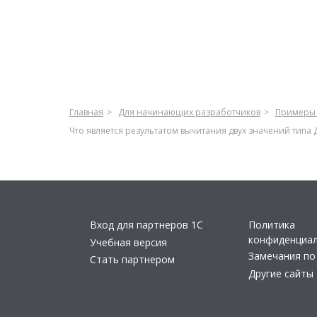
Главная
Для начинающих разработчиков
Примеры 
Что является результатом вычитания двух значений типа 
Вход для партнеров 1С
Политика
конфиденциа
Учебная версия
Замечания по
Стать партнером
Другие сайты