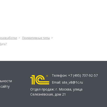
разработки
Примитивные типы
Дата?
Телефон:
+7 (495) 737-92-57
льности
Email:
site_v8@1c.ru
 сайту
Отдел продаж:
г. Москва
,
улица
Селезнёвская, дом 21