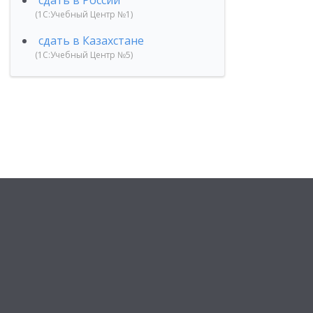
сдать в России
(1С:Учебный Центр №1)
сдать в Казахстане
(1С:Учебный Центр №5)