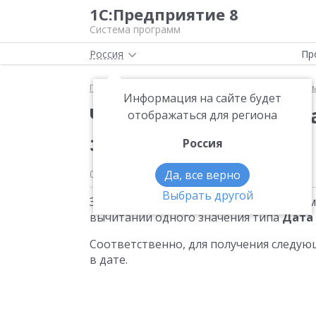
1С:Предприятие 8
Система программ
Россия
Пр
Главная
Для начинающих разработчиков
Прим
Информация на сайте будет
Что является резуль
отображаться для региона
значений типа Дата?
Россия
09.06.2012
Да, все верно
Выбрать другой
Значение
Дата
включает не только саму
вычитании одного значения типа
Дата
Соответственно, для получения следую
в дате.