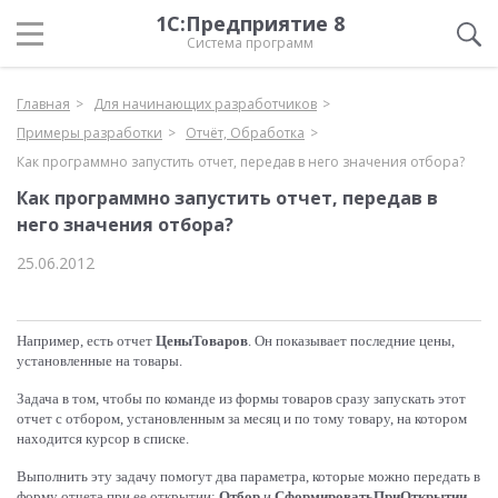
1С:Предприятие 8
Система программ
Главная
Для начинающих разработчиков
Примеры разработки
Отчёт, Обработка
Как программно запустить отчет, передав в него значения отбора?
Как программно запустить отчет, передав в
него значения отбора?
25.06.2012
Например, есть отчет
ЦеныТоваров
. Он показывает последние цены,
установленные на товары.
Задача в том, чтобы по команде из формы товаров сразу запускать этот
отчет с отбором, установленным за месяц и по тому товару, на котором
находится курсор в списке.
Выполнить эту задачу помогут два параметра, которые можно передать в
форму отчета при ее открытии:
Отбор
и
СформироватьПриОткрытии
.