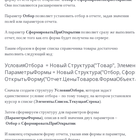
Они поставляются расширением отчета.
Параметр
Отбор
позволяет установить отбор в отчете, задав значения
полей или параметров отчета.
А параметр
СформироватьПриОткрытии
позволяет сразу же выполнить
отчет, после того как его форма будет получена на сервере.
Таким образом в форме списка справочника товары достаточно
выполнить следующий код:
УсловияОтбора  = Новый Структура("Товар", Элементы
ПараметрыФормы = Новый Структура("Отбор, Сформир
Сначала создаем структуру
УсловияОтбора
, которая задаст
единственное условие отбора – по тому товару, на котором установлен
курсор в списке (
Элементы.Список.ТекущаяСтрока
).
Затем сформируем структуру для параметров формы
(
ПараметрыФормы
), описав в ней значения двух параметров –
Отбор
и
СформироватьПриОткрытии
.
И наконец открываем форму отчета, указав имя формы и параметры,
предназначенные для открываемой формы.