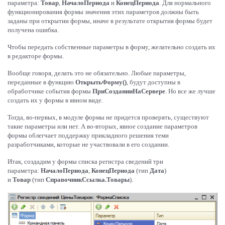
параметра:
Товар
,
НачалоПериода
и
КонецПериода
. Для нормального
функционирования формы значения этих параметров должны быть
заданы при открытии формы, иначе в результате открытия формы будет
получена ошибка.
Чтобы передать собственные параметры в форму, желательно создать их
в редакторе формы.
Вообще говоря, делать это не обязательно. Любые параметры,
переданные в функцию
ОткрытьФорму()
, будут доступны в
обработчике события формы
ПриСозданииНаСервере
. Но все же лучше
создать их у формы в явном виде.
Тогда, во-первых, в модуле формы не придется проверять, существуют
такие параметры или нет. А во-вторых, явное создание параметров
формы облегчает поддержку прикладного решения теми
разработчиками, которые не участвовали в его создании.
Итак, создадим у формы списка регистра сведений три
параметра:
НачалоПериода
,
КонецПериода
(тип
Дата
)
и
Товар
(тип
СправочникСсылка.Товары
).