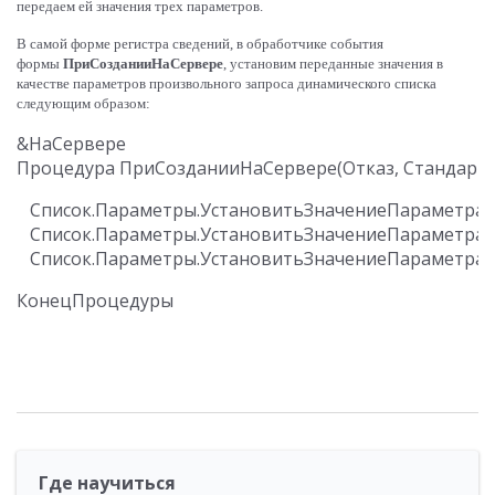
передаем ей значения трех параметров.
В самой форме регистра сведений, в обработчике события
формы
ПриСозданииНаСервере
, установим переданные значения в
качестве параметров произвольного запроса динамического списка
следующим образом:
&НаСервере

   Список.Параметры.УстановитьЗначениеПараметра(
   Список.Параметры.УстановитьЗначениеПараметра(
Где научиться