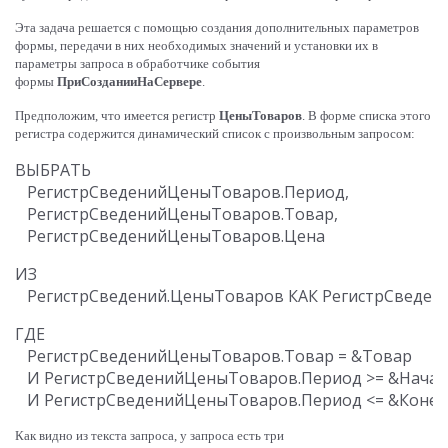
Эта задача решается с помощью создания дополнительных параметров
формы, передачи в них необходимых значений и установки их в
параметры запроса в обработчике события
формы
ПриСозданииНаСервере
.
Предположим, что имеется регистр
ЦеныТоваров
. В форме списка этого
регистра содержится динамический список с произвольным запросом:
ВЫБРАТЬ

   РегистрСведенийЦеныТоваров.Период,

   РегистрСведенийЦеныТоваров.Товар,

ИЗ

ГДЕ

   РегистрСведенийЦеныТоваров.Товар = &Товар

   И РегистрСведенийЦеныТоваров.Период >= &Начал
Как видно из текста запроса, у запроса есть три