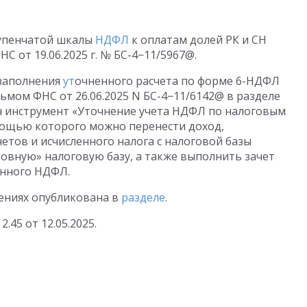
упенчатой шкалы
НДФЛ
к оплатам долей РК и СН
 ФНС
от 19.06.2025 г.
№ БС-4−11/5967@.
 заполнения
ут
очненного расчета по форме 6-НДФЛ
Письмом ФНС
от 26.06.2025
N БС-4−11/6142@ в разделе
н инструмент «Уточнение учета НДФЛ по налоговым
омощью которого можно перенести доход,
тов и исчисленного налога с налоговой базы
новную» налоговую базу, а также выполнить зачет
анного НДФЛ.
ениях опубликована в
разделе
.
 2.45
от 12.05.2025
.