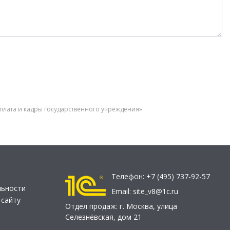
плата и кадры государственного учреждения»
Телефон:
+7 (495) 737-92-57
льности
Email:
site_v8@1c.ru
 сайту
Отдел продаж:
г. Москва
,
улица
Селезнёвская, дом 21