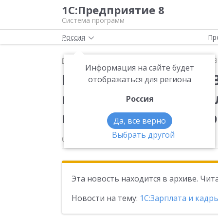
1С:Предприятие 8
Система программ
Россия
Пр
Главная
Новости
Вышла новая версия 3.1.30.2
Информация на сайте будет
Вышла новая версия 3
отображаться для региона
конфигурации «Зарп
Россия
государственного уч
Да, все верно
Выбрать другой
08.07.2025
Эта новость находится в архиве. Чи
Новости на тему:
1С:Зарплата и кадр