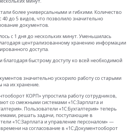
нескольких минут.
али более универсальными и гибкими. Количество
с 40 до 5 видов, что позволило значительно
рование документов.
ось с 1 дня до нескольких минут. Уменьшилась
благодаря централизованному хранению информации
ированного доступа.
и благодаря быстрому доступу ко всей необходимой
кументов значительно ускорило работу со старыми
 на их хранение.
нтооборот КОРП» упростила работу сотрудников,
ают со смежными системами «1С:Зарплата и
галтерия». Пользователи «1С:Бухгалтерия» теперь
темами, решать задачи, поступающие в
тели «1С:Зарплата и управление персоналом» —
 времени на согласование в «1С:Документооборот