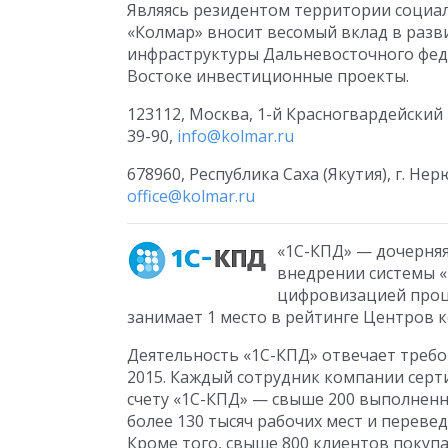
Являясь резидентом территории социа
«Колмар» вносит весомый вклад в разв
инфраструктуры Дальневосточного фед
Востоке инвестиционные проекты.
123112, Москва, 1-й Красногвардейский пр
39-90,
info@kolmar.ru
678960, Республика Саха (Якутия), г. Нерю
office@kolmar.ru
«1С-КПД» — дочерняя
внедрении системы «
цифровизацией проце
занимает 1 место в рейтинге Центров 
Деятельность «1С-КПД» отвечает треб
2015. Каждый сотрудник компании серт
счету «1С-КПД» — свыше 200 выполнен
более 130 тысяч рабочих мест и переве
Кроме того, свыше 800 клиентов покуп