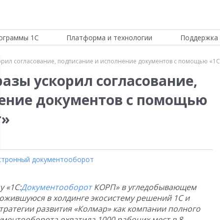
ограммы 1С
Платформа и технологии
Поддержка 
корил согласование, подписание и исполнение документов с помощью «1
разы ускорил согласование,
ение документов с помощью
т»
ктронный документооборот
 «1С:
Документооборот
КОРП» в угледобывающем
ложившуюся в холдинге экосистему решений 1С и
ратегии развития «Колмар» как компании полного
ументооборота охватила 1000 рабочих мест в 8