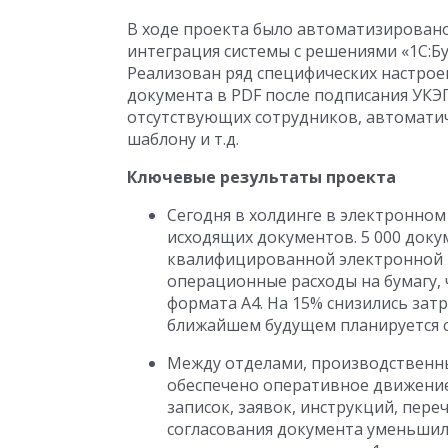
В ходе проекта было автоматизировано
интеграция системы с решениями «1С:Бу
Реализован ряд специфических настрое
документа в PDF после подписания УКЭ
отсутствующих сотрудников, автомати
шаблону и т.д.
Ключевые результаты проекта
Сегодня в холдинге в электронном
исходящих документов. 5 000 док
квалифицированной электронной п
операционные расходы на бумагу, 
формата А4. На 15% снизились зат
ближайшем будущем планируется со
Между отделами, производственн
обеспечено оперативное движение
записок, заявок, инструкций, пере
согласования документа уменьшило