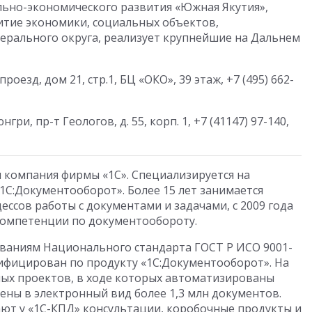
льно-экономического развития «Южная Якутия»,
итие экономики, социальных объектов,
ерального округа, реализует крупнейшие на Дальнем
оезд, дом 21, стр.1, БЦ «ОКО», 39 этаж, +7 (495) 662-
нгри, пр-т Геологов, д. 55, корп. 1, +7 (41147) 97-140,
 компания фирмы «1С». Специализируется на
1С:Документооборот». Более 15 лет занимается
ссов работы с документами и задачами, с 2009 года
компетенции по документообороту.
ованиям Национального стандарта ГОСТ Р ИСО 9001-
ифицирован по продукту «1С:Документооборот». На
ных проектов, в ходе которых автоматизированы
дены в электронный вид более 1,3 млн документов.
ают у «1С-КПД» консультации, коробочные продукты и