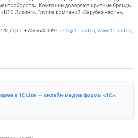
ментооборота». Компании доверяют крупные бренды:
«ВТБ Лизинг», Группа компаний «Зарубежнефть»,
/28, стр.1. +74956400093,
info@1c-kpd.ru
,
www.1c-kpd.ru
,
форме в 1С Lite — онлайн-медиа фирмы «1С»:
омментарий!