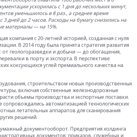
кументации ускорилась с 1 дня до нескольких минут,
тов уменьшилось в 8 раз., а среднее время
3 дней до 2 часов. Расходы на бумагу снизились на
ные материалы — на 15%.
я компания с 20-летней историей, созданная с нуля
ации. В 2014 году была принята стратегия развития
: от геологоразведки и добычи — до обогащения,
еревалки в порту и экспорта. В перспективе
ских коксующихся углей премиального качества на
рудования, строительством новых производственных
уктуры, включая собственные железнодорожные
расти объемы производства и экспортные поставки.
е сопровождались автоматизацией технологических
лотных летательных аппаратов для сканирования
других решений.
 бумажный документооборот. Предприятия холдинга
нистративных документов: приказов, служебных и