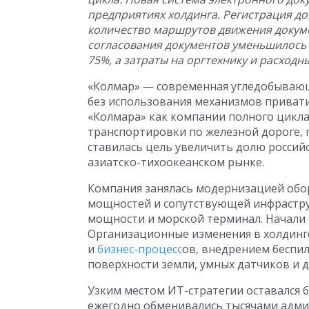
предприятиях холдинга. Регистрация до
количество маршрутов движения докумен
согласования документов уменьшилось с 
75%, а затраты на оргтехнику и расход
«Колмар» — современная угледобывающа
без использования механизмов приватиз
«Колмара» как компании полного цикла
транспортировки по железной дороге, п
ставилась цель увеличить долю россий
азиатско-тихоокеанском рынке.
Компания занялась модернизацией обо
мощностей и сопутствующей инфрастр
мощности и морской терминал. Начали 
Организационные изменения в холдинг
и
бизнес-процесс
ов, внедрением беспи
поверхности земли, умных датчиков и 
Узким местом ИТ-стратегии оставался
ежегодно обменивались тысячами адми