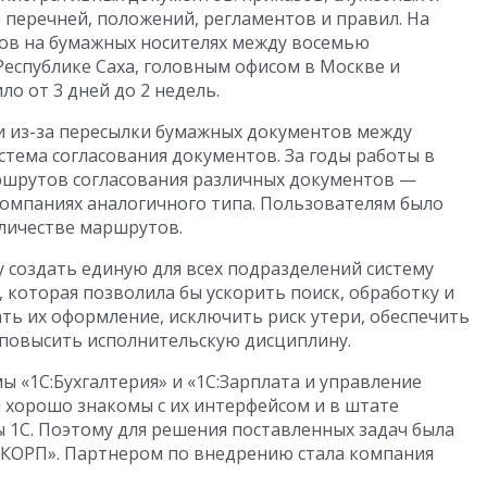
, перечней, положений, регламентов и правил. На
тов на бумажных носителях между восемью
еспублике Саха, головным офисом в Москве и
о от 3 дней до 2 недель.
и из-за пересылки бумажных документов между
стема согласования документов. За годы работы в
ршрутов согласования различных документов —
 компаниях аналогичного типа. Пользователям было
личестве маршрутов.
 создать единую для всех подразделений систему
которая позволила бы ускорить поиск, обработку и
ть их оформление, исключить риск утери, обеспечить
 повысить исполнительскую дисциплину.
ы «1С:Бухгалтерия» и «1С:Зарплата и управление
 хорошо знакомы с их интерфейсом и в штате
ы 1С. Поэтому для решения поставленных задач была
 КОРП». Партнером по внедрению стала компания