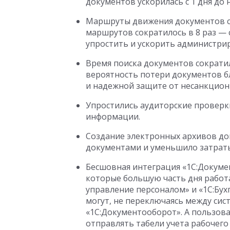
документов ускорилась с 1 дня до 
Маршруты движения документов ст
маршрутов сократилось в 8 раз — 
упростить и ускорить администри
Время поиска документов сократил
вероятность потери документов 
и надежной защите от несанкцион
Упростились аудиторские проверк
информации.
Создание электронных архивов до
документами и уменьшило затраты
Бесшовная интеграция «1С:Докуме
которые большую часть дня работ
управление персоналом» и «1С:Бух
могут, не переключаясь между сис
«1С:Документооборот». А пользова
отправлять табели учета рабочего