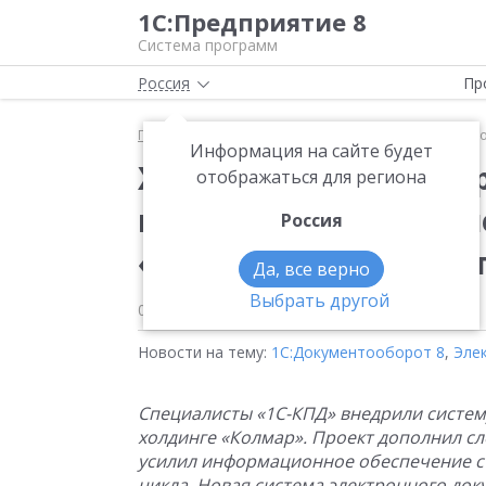
1С:Предприятие 8
Система программ
Россия
Пр
Главная
Новости
Холдинг «Колмар» в разы ус
Информация на сайте будет
Холдинг «Колмар» в 
отображаться для региона
подписание и исполн
Россия
«1С:Документооборо
Да, все верно
Выбрать другой
04.03.2025
Новости на тему:
1С:Документооборот 8
,
Эле
Специалисты «1С-КПД» внедрили систему
холдинге «Колмар». Проект дополнил с
усилил информационное обеспечение ст
цикла. Новая система электронного док