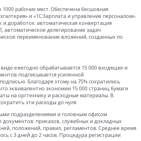
 1000 рабочих мест. Обеспечена бесшовная
хгалтерия» и «1С:Зарплата и управление персоналом».
к и доработок: автоматическая конвертация
П, автоматическое делегирование задач
ческое переименование вложений, созданных по
 виде ежегодно обрабатывается 15 000 входящих и
ументов подписывается усиленной
одписью. Благодаря этому на 75% сократились
что эквивалентно экономии 15 000 страниц бумаги
раты на оргтехнику и расходные материалы. В
кратить эти расходы до нуля.
ыми подразделениями и головным офисом
 документов: приказов, служебных и докладных
чней, положений, правил, регламентов. Среднее время
сь с 3 дней до 2 часов. Процедура регистрации