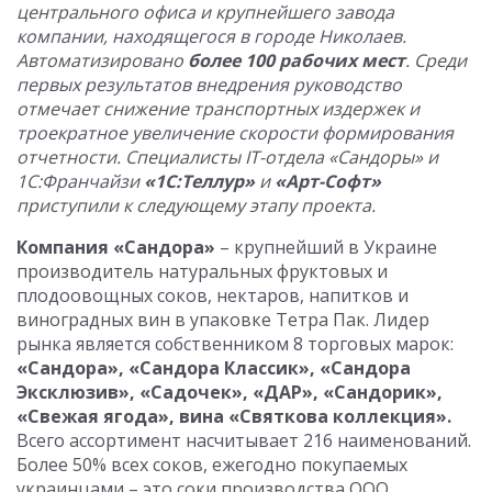
центрального офиса и крупнейшего завода
компании, находящегося в городе Николаев.
Автоматизировано
более 100 рабочих мест
. Среди
первых результатов внедрения руководство
отмечает снижение транспортных издержек и
троекратное увеличение скорости формирования
отчетности. Специалисты
IT-отдела «Сандоры» и
1С:Франчайзи
«1С:Теллур»
и
«Арт-Софт»
приступили к следующему этапу проекта.
Компания «Сандора»
– крупнейший в Украине
производитель натуральных фруктовых и
плодоовощных соков, нектаров, напитков и
виноградных вин в упаковке Тетра Пак. Лидер
рынка является собственником 8 торговых марок:
«Сандора», «Сандора Классик», «Сандора
Эксклюзив», «Садочек», «ДАР», «Сандорик»,
«Свежая ягода», вина «Святкова коллекция».
Всего ассортимент насчитывает 216 наименований.
Более 50% всех соков, ежегодно покупаемых
украинцами – это соки производства ООО