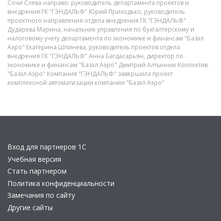
Сочи Слева направо: руководитель департамента проектов и
внедрения ГК "ГЭНДАЛЬФ" Юрий Приходько, руководитель
проектного направления отдела внедрения ГК "ГЭНДАЛЬФ"
Дударева Марина, начальник управления по бухгалтерскому и
налоговому учету департамента по экономике и финансам "Базэл
Аэро" Екатерина Шпинева, руководитель проектов отдела
внедрения ГК "ГЭНДАЛЬФ" Анна Багдасарьян, директор по
экономике и финансам "Базэл Аэро" Дмитрий Алтынник Коллектив
"Базэл Аэро" Компания "ГЭНДАЛЬФ" завершила проект
комплексной автоматизации компании "Базэл Аэро"
Вход для партнеров 1С
Учебная версия
Стать партнером
Политика конфиденциальности
Замечания по сайту
Другие сайты