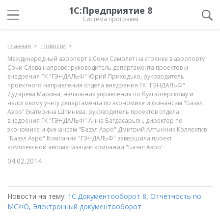
1С:Предприятие 8
Система программ
Главная
Новости
Международный аэропорт в Сочи Самолет на стоянке в аэропорту
Сочи Слева направо: руководитель департамента проектов и
внедрения ГК "ГЭНДАЛЬФ" Юрий Приходько, руководитель
проектного направления отдела внедрения ГК "ГЭНДАЛЬФ"
Дударева Марина, начальник управления по бухгалтерскому и
налоговому учету департамента по экономике и финансам "Базэл
Аэро" Екатерина Шпинева, руководитель проектов отдела
внедрения ГК "ГЭНДАЛЬФ" Анна Багдасарьян, директор по
экономике и финансам "Базэл Аэро" Дмитрий Алтынник Коллектив
"Базэл Аэро" Компания "ГЭНДАЛЬФ" завершила проект
комплексной автоматизации компании "Базэл Аэро"
04.02.2014
Новости на тему:
1С:Документооборот 8
,
Отчетность по
МСФО
,
Электронный документооборот