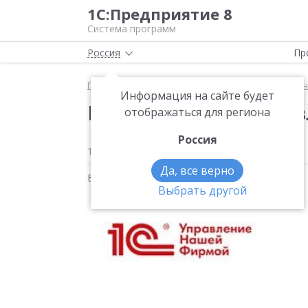
1С:Предприятие 8
Система программ
Россия
Пр
Главная
Методические материалы
1С:Управле
Информация на сайте будет
Комиссионная торгов
отображаться для региона
Россия
1 декабря 2020
2253
Да, все верно
Видео на тему:
1С:Управление нашей фирмой
Выбрать другой