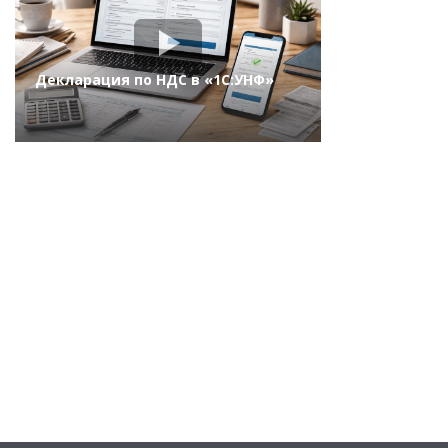
Декларация по НДС в «1С:УНФ»