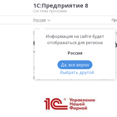
1С:Предприятие 8
Система программ
Россия
Пр
Главная
Методические материалы
1С:Управле
Информация на сайте будет
6 признаков плохого 
отображаться для региона
1С:УНФ
Россия
Да, все верно
22 сентября 2022
457
Выбрать другой
Видео на тему:
1С:Управление нашей фирмой