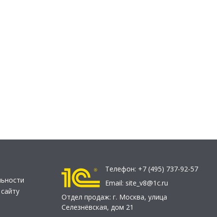
Телефон:
+7 (495) 737-92-57
льности
Email:
site_v8@1c.ru
 сайту
Отдел продаж:
г. Москва
,
улица
Селезнёвская, дом 21