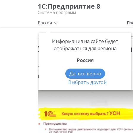
1С:Предприятие 8
Система программ
Россия
Пр
Главная
Методические материалы
1С:БизнесСт
Информация на сайте будет
УСН — преимущества
отображаться для региона
Россия
23 августа 2019
788
Да, все верно
Видео на тему:
1С:БизнесСтарт
Выбрать другой