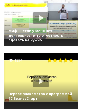
Миф — если у меня нет
деятельности то отчетность
сдавать не нужно
1234
Первое знакомство с программой
1С:БизнесСтарт