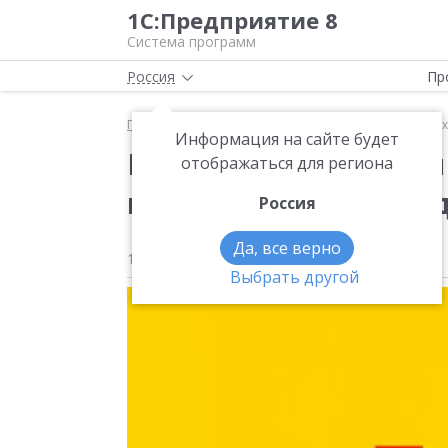
1С:Предприятие 8
Система программ
Россия
Пр
Главная
Методические материалы
Развитие те
Информация на сайте будет
Развитие технологий
отображаться для региона
возможности 1С:Пре
Россия
Да, все верно
14 января 2020
928
Выбрать другой