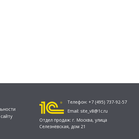
Телефон:
+7 (495) 737-92-57
льности
Email:
site_v8@1c.ru
 сайту
Отдел продаж:
г. Москва
,
улица
Селезнёвская, дом 21