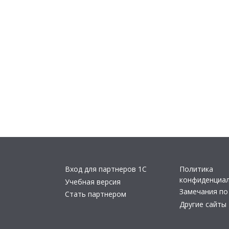
Вход для партнеров 1С
Политика
конфиденциа
Учебная версия
Замечания по
Стать партнером
Другие сайты