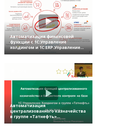
Автоматизация финансовой
функции с 1С:Управление
холдингом и 1С:ERP.Управление
холдингом
2518
Автоматизация
централизованного казначейства
в группе «Татнефть»
на «1С:Управление холдингом 8»